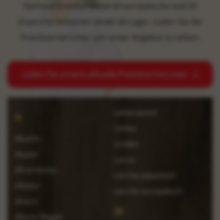
Fijnhout Drenthe bietet 60 europäische und 20
tropische Holzarten direkt ab Lager. Laden Sie die
Preisliste herunter, um unser Angebot zu sehen.
Laden Sie unsere aktuelle Preisliste herunter
Letterwood
A
Limba
Abachi
Linden
Akazie
Locus
Afrormosia
Lärche Japanisch
Afzelia
Lärche europäisch
Ahorn
M
Ahorn Riegel