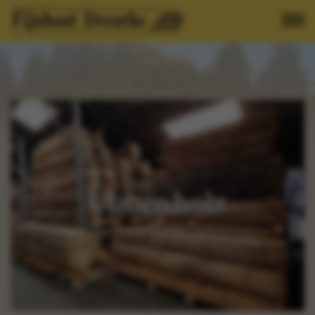
Home
»
Ulmenholz
Ulmenholz