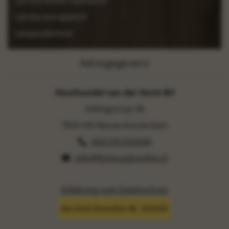
Lärche Kofferraumtisch
Lärche europäisch
Leopardenholz
Adresgegevens
Houthandel van der Horst BV
Veilingstraat 46
7833 HN Nieuw Amsterdam
0031591552504
info@fijnhoutdrenthe.nl
Erklärung zum Datenschutz
Sie sind Besucher Nr. 6141461