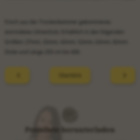
Frisch aus der Trockenkammer gekommenes
entrindetes Ulmenholz. Erhältlich in den folgenden
Größen: 27mm, 32mm, 42mm, 52mm, 62mm, 82mm
Dicke und Länge 250 cm bis 600.
Überblick
Preisliste herunterladen