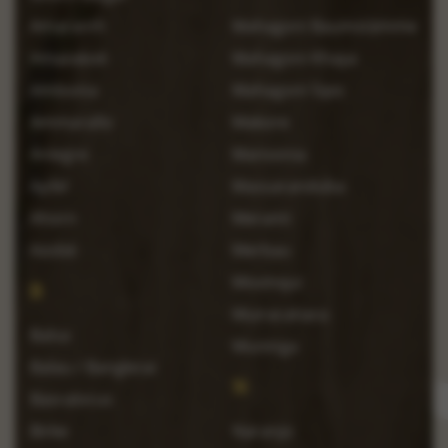
Amaranth
Mahagoni Baumstämme
Amazakoé
Mahagoni Khaya
Amboina
Mahagoni Sipo
Ammarallo
Makore
Aniegre
Mansonia
Apfel
Massaranduba
Ahorn
Meranti
Azobé
Merbau
Movinqui
B
Muiracatiara
Balsa
Muninga
Balau / Bangkirai
N
Basralocus
Birke
Naranjo