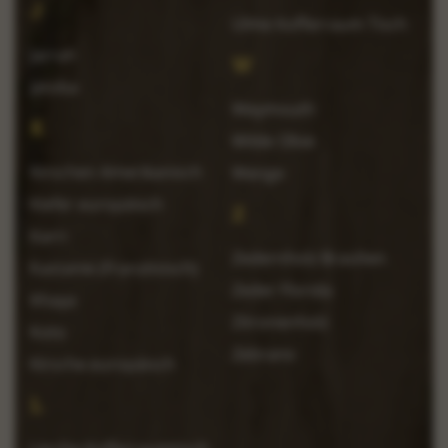
J
Ulme Kofferraum Tisch
Jarrah
W
Jatoba
Weymouth
K
Wilde Olive
Kirschen Amerikanisch
Wenge
Kiefer europäisch
Z
Karri
Zedernholz Brasilien
Kastanie (Französisch)
Zeder Florida
Khaya
Zitronenholz
Koto
Zebrano
Kirsche europäisch
L