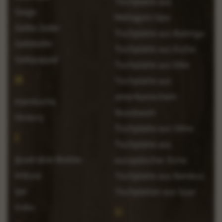
Tischplatte aus
Geige
Mahagoni Sipo
Gelbe Zeder
Tischplatte aus Bubinga
Gelbkiefer
Tischplatte aus Esche
Gelbpappel
Tischplatte aus Eibe
H
Tischplatte aus
amerikanischem
Hainbuche
Nussbaum
Hickory
Tischplatte aus Ulme
I
Tischplatte aus
IJsselrabat-Bretter
europäischer Eiche
Imbuia
Tischplatte aus Bambus
Ipe
Tischplatten aus Suar
Iroko
U