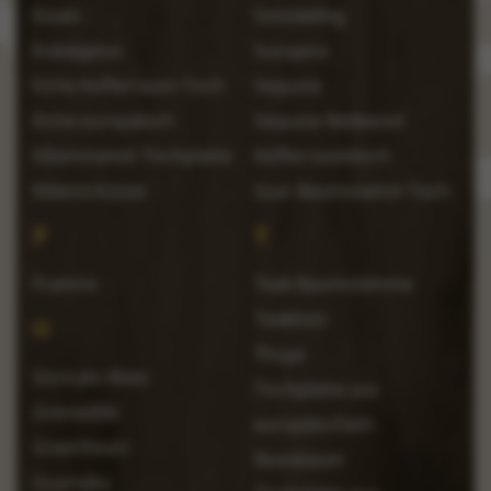
Essen
Sonokeling
Eukalyptus
Sucupira
Eiche Kofferraum Tisch
Sequoia
Eiche europäisch
Sequoia Redwood
Eibenstamm Tischplatte
Kofferraumtisch
Eibenschüsse
Suar Baumstamm Tisch
F
T
Framire
Teak Baumstämme
Teakholz
G
Thuya
Goncalo Alves
Tischplatte aus
Grenadille
europäischem
Greenheart
Nussbaum
Guariuba